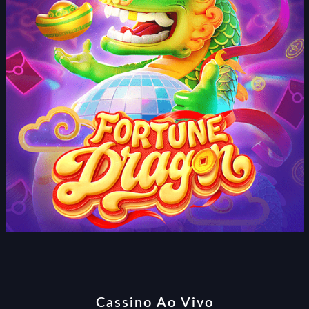
Cassino Ao Vivo