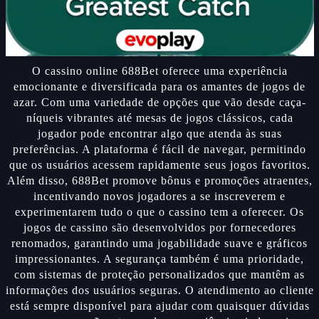
O cassino online 688Bet oferece uma experiência
emocionante e diversificada para os amantes de jogos de
azar. Com uma variedade de opções que vão desde caça-
níqueis vibrantes até mesas de jogos clássicos, cada
jogador pode encontrar algo que atenda às suas
preferências. A plataforma é fácil de navegar, permitindo
que os usuários acessem rapidamente seus jogos favoritos.
Além disso, 688Bet promove bônus e promoções atraentes,
incentivando novos jogadores a se inscreverem e
experimentarem tudo o que o cassino tem a oferecer. Os
jogos de cassino são desenvolvidos por fornecedores
renomados, garantindo uma jogabilidade suave e gráficos
impressionantes. A segurança também é uma prioridade,
com sistemas de proteção personalizados que mantêm as
informações dos usuários seguras. O atendimento ao cliente
está sempre disponível para ajudar com quaisquer dúvidas