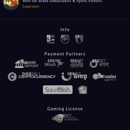
Meet our Brand Ambassadors & Sports Partners
Learnt more
Info
Payment Partners
Gaming License