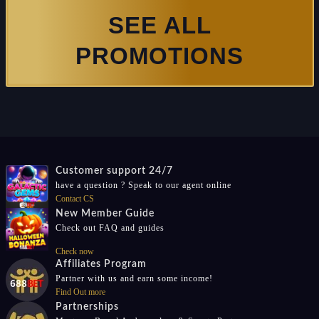
SEE ALL
PROMOTIONS
Customer support 24/7
have a question ? Speak to our agent online
Contact CS
New Member Guide
Check out FAQ and guides
Check now
Affiliates Program
Partner with us and earn some income!
Find Out more
Partnerships