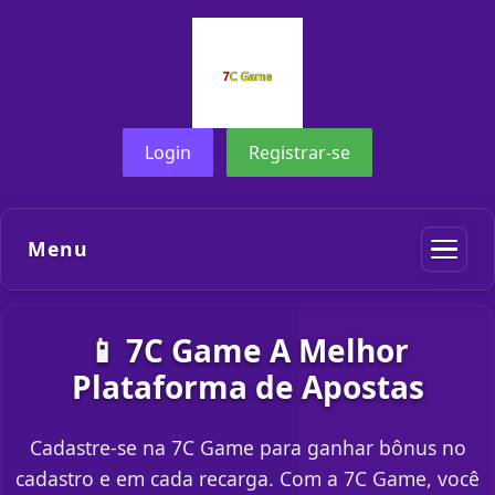
Login
Registrar-se
Menu
📱 7C Game A Melhor
Plataforma de Apostas
Cadastre-se na 7C Game para ganhar bônus no
cadastro e em cada recarga. Com a 7C Game, você