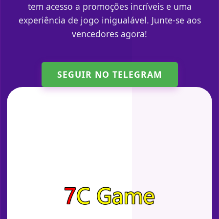
tem acesso a promoções incríveis e uma
experiência de jogo inigualável. Junte-se aos
vencedores agora!
SEGUIR NO TELEGRAM