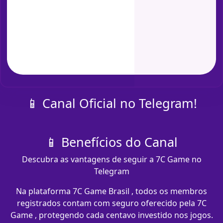
📱 Canal Oficial no Telegram!
📱 Benefícios do Canal
Descubra as vantagens de seguir a 7C Game no
Telegram
Na plataforma 7C Game Brasil , todos os membros
registrados contam com seguro oferecido pela 7C
Game , protegendo cada centavo investido nos jogos.