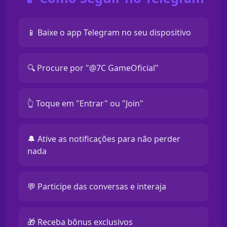
📱 Baixe o app Telegram no seu dispositivo
🔍 Procure por "@7C GameOficial"
👆 Toque em "Entrar" ou "Join"
🔔 Ative as notificações para não perder
nada
💬 Participe das conversas e interaja
🎁 Receba bônus exclusivos