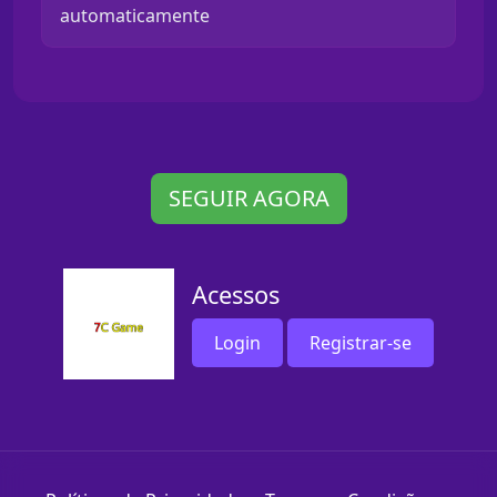
automaticamente
SEGUIR AGORA
Acessos
Login
Registrar-se