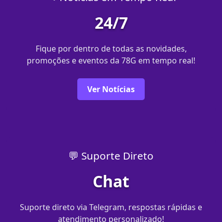
24/7
Fique por dentro de todas as novidades,
promoções e eventos da 78G em tempo real!
Ver Notícias
💬 Suporte Direto
Chat
Suporte direto via Telegram, respostas rápidas e
atendimento personalizado!