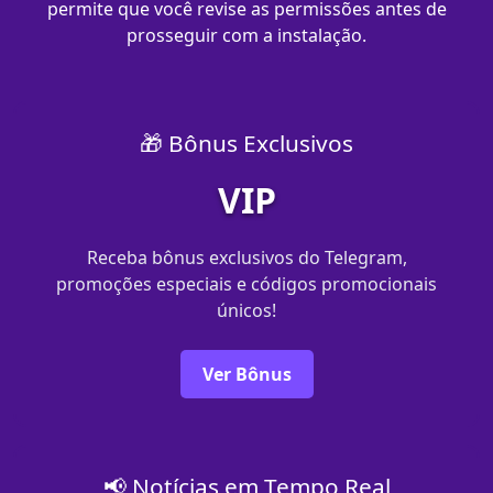
permite que você revise as permissões antes de
prosseguir com a instalação.
🎁 Bônus Exclusivos
VIP
Receba bônus exclusivos do Telegram,
promoções especiais e códigos promocionais
únicos!
Ver Bônus
📢 Notícias em Tempo Real