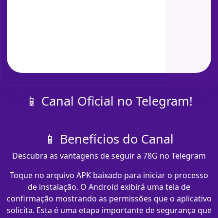
📱 Canal Oficial no Telegram!
📱 Benefícios do Canal
Descubra as vantagens de seguir a 78G no Telegram
Toque no arquivo APK baixado para iniciar o processo
de instalação. O Android exibirá uma tela de
confirmação mostrando as permissões que o aplicativo
solicita. Esta é uma etapa importante de segurança que