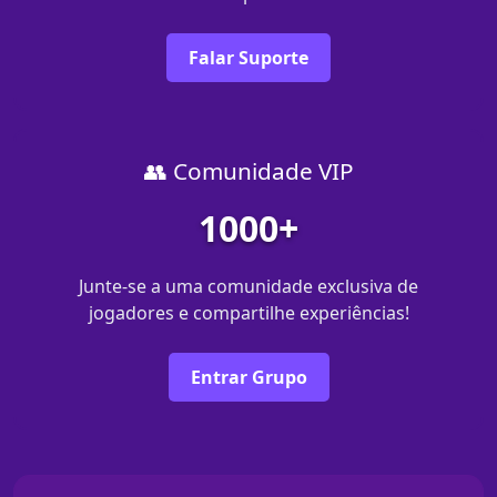
Falar Suporte
👥 Comunidade VIP
1000+
Junte-se a uma comunidade exclusiva de
jogadores e compartilhe experiências!
Entrar Grupo