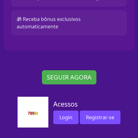
🎁 Receba bônus exclusivos
automaticamente
SEGUIR AGORA
Acessos
Login
Registrar-se