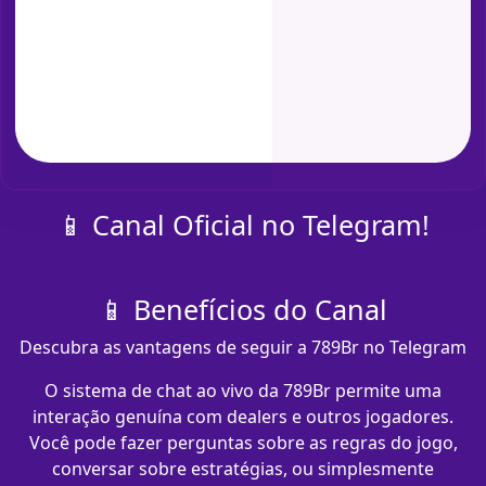
📱 Canal Oficial no Telegram!
📱 Benefícios do Canal
Descubra as vantagens de seguir a 789Br no Telegram
O sistema de chat ao vivo da 789Br permite uma
interação genuína com dealers e outros jogadores.
Você pode fazer perguntas sobre as regras do jogo,
conversar sobre estratégias, ou simplesmente