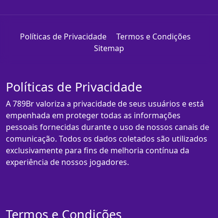
Políticas de Privacidade
Termos e Condições
Sitemap
Políticas de Privacidade
A 789Br valoriza a privacidade de seus usuários e está
empenhada em proteger todas as informações
pessoais fornecidas durante o uso de nossos canais de
comunicação. Todos os dados coletados são utilizados
exclusivamente para fins de melhoria contínua da
experiência de nossos jogadores.
Termos e Condições