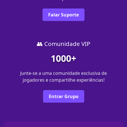
Falar Suporte
👥 Comunidade VIP
1000+
Junte-se a uma comunidade exclusiva de
jogadores e compartilhe experiências!
Entrar Grupo