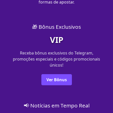
formas de apostar.
🎁 Bônus Exclusivos
VIP
Receba bônus exclusivos do Telegram,
promoções especiais e códigos promocionais
únicos!
Ver Bônus
📢 Notícias em Tempo Real