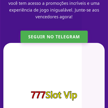
você tem acesso a promoções incríveis e uma
experiência de jogo inigualável. Junte-se aos
vencedores agora!
SEGUIR NO TELEGRAM