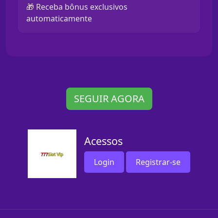
🎁 Receba bônus exclusivos
automaticamente
SEGUIR AGORA
Acessos
Login
Registrar-se