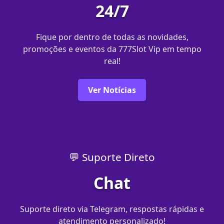
24/7
Fique por dentro de todas as novidades,
promoções e eventos da 777Slot Vip em tempo
real!
Ver Notícias
💬 Suporte Direto
Chat
Suporte direto via Telegram, respostas rápidas e
atendimento personalizado!