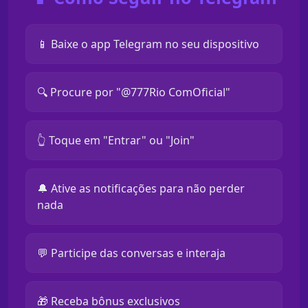
📱 Baixe o app Telegram no seu dispositivo
🔍 Procure por "@777Rio ComOficial"
👆 Toque em "Entrar" ou "Join"
🔔 Ative as notificações para não perder
nada
💬 Participe das conversas e interaja
🎁 Receba bônus exclusivos