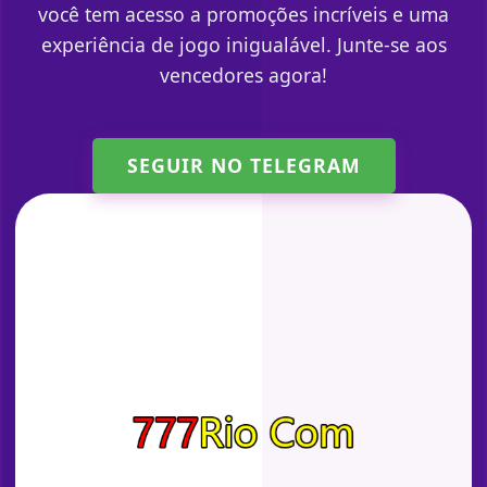
você tem acesso a promoções incríveis e uma
experiência de jogo inigualável. Junte-se aos
vencedores agora!
SEGUIR NO TELEGRAM