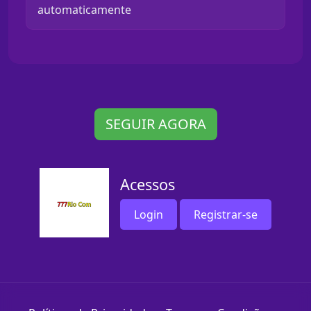
automaticamente
SEGUIR AGORA
Acessos
Login
Registrar-se