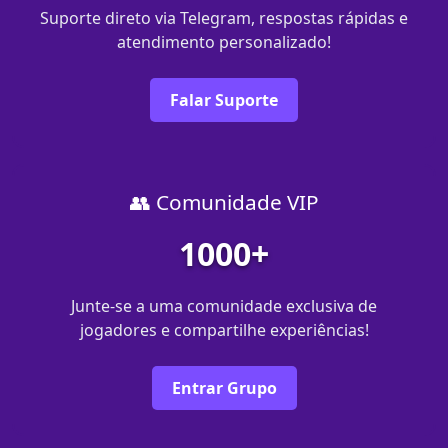
Suporte direto via Telegram, respostas rápidas e
atendimento personalizado!
Falar Suporte
👥 Comunidade VIP
1000+
Junte-se a uma comunidade exclusiva de
jogadores e compartilhe experiências!
Entrar Grupo