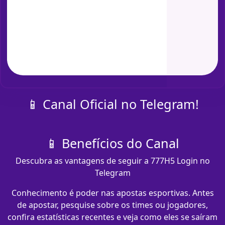
📱 Canal Oficial no Telegram!
📱 Benefícios do Canal
Descubra as vantagens de seguir a 777H5 Login no
Telegram
Conhecimento é poder nas apostas esportivas. Antes
de apostar, pesquise sobre os times ou jogadores,
confira estatísticas recentes e veja como eles se saíram