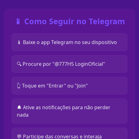
📱 Como Seguir no Telegram
📱 Baixe o app Telegram no seu dispositivo
🔍 Procure por "@777H5 LoginOficial"
👆 Toque em "Entrar" ou "Join"
🔔 Ative as notificações para não perder
nada
💬 Participe das conversas e interaja