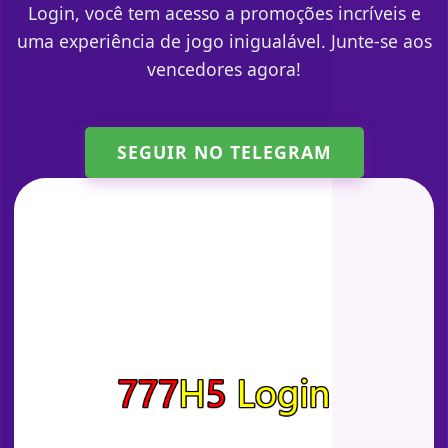
Login, você tem acesso a promoções incríveis e
uma experiência de jogo inigualável. Junte-se aos
vencedores agora!
SEGUIR NO TELEGRAM