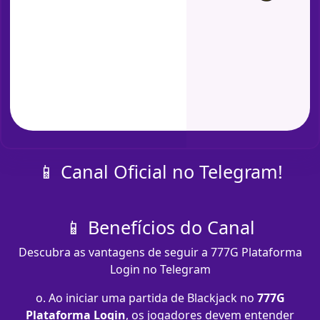
📱 Canal Oficial no Telegram!
📱 Benefícios do Canal
Descubra as vantagens de seguir a 777G Plataforma
Login no Telegram
o. Ao iniciar uma partida de Blackjack no
777G
Plataforma Login
, os jogadores devem entender