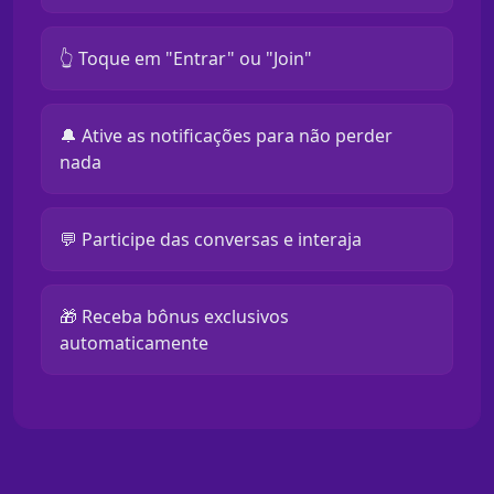
👆 Toque em "Entrar" ou "Join"
🔔 Ative as notificações para não perder
nada
💬 Participe das conversas e interaja
🎁 Receba bônus exclusivos
automaticamente