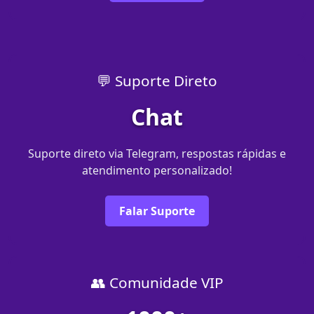
💬 Suporte Direto
Chat
Suporte direto via Telegram, respostas rápidas e
atendimento personalizado!
Falar Suporte
👥 Comunidade VIP