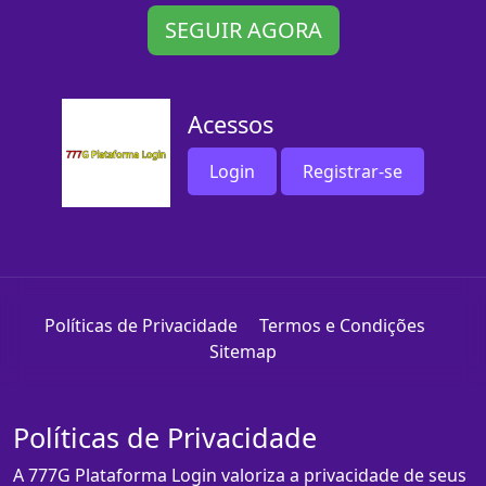
SEGUIR AGORA
Acessos
Login
Registrar-se
Políticas de Privacidade
Termos e Condições
Sitemap
Políticas de Privacidade
A 777G Plataforma Login valoriza a privacidade de seus