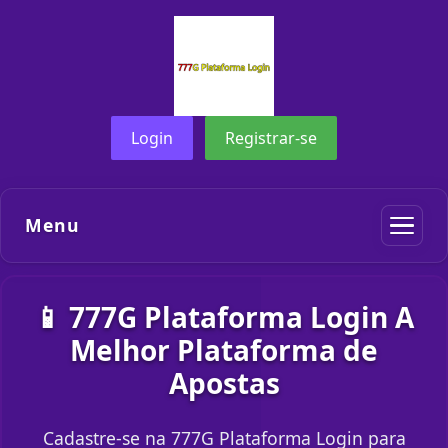
Login
Registrar-se
Menu
📱 777G Plataforma Login A
Melhor Plataforma de
Apostas
Cadastre-se na 777G Plataforma Login para