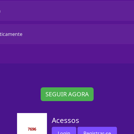
a
aticamente
SEGUIR AGORA
Acessos
Login
Registrar-se