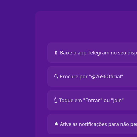
📱 Baixe o app Telegram no seu disp
🔍 Procure por "@7696Oficial"
👆 Toque em "Entrar" ou "Join"
🔔 Ative as notificações para não p