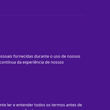
essoais fornecidas durante o uso de nossos
 contínua da experiência de nossos
nte ler e entender todos os termos antes de