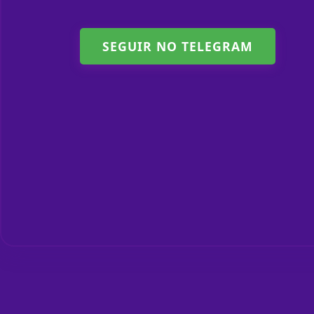
SEGUIR NO TELEGRAM