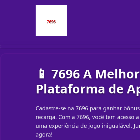
📱 7696 A Melhor
Plataforma de A
Cadastre-se na 7696 para ganhar bônus
recarga. Com a 7696, você tem acesso a
uma experiência de jogo inigualável. J
agora!