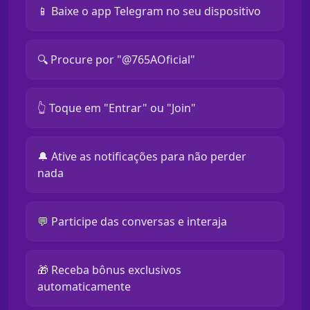
📱 Baixe o app Telegram no seu dispositivo
🔍 Procure por "@765AOficial"
👆 Toque em "Entrar" ou "Join"
🔔 Ative as notificações para não perder
nada
💬 Participe das conversas e interaja
🎁 Receba bônus exclusivos
automaticamente