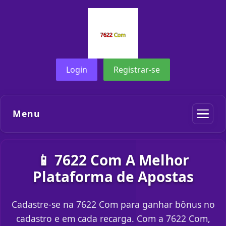
Login
Registrar-se
Menu
📱 7622 Com A Melhor
Plataforma de Apostas
Cadastre-se na 7622 Com para ganhar bônus no
cadastro e em cada recarga. Com a 7622 Com,