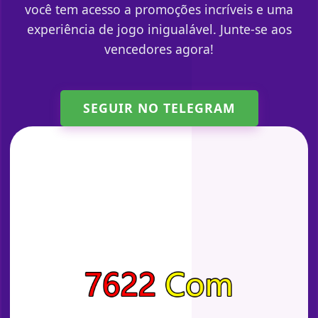
você tem acesso a promoções incríveis e uma
experiência de jogo inigualável. Junte-se aos
vencedores agora!
SEGUIR NO TELEGRAM