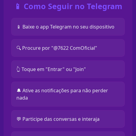
📱 Como Seguir no Telegram
📱 Baixe o app Telegram no seu dispositivo
🔍 Procure por "@7622 ComOficial"
👆 Toque em "Entrar" ou "Join"
🔔 Ative as notificações para não perder
nada
💬 Participe das conversas e interaja