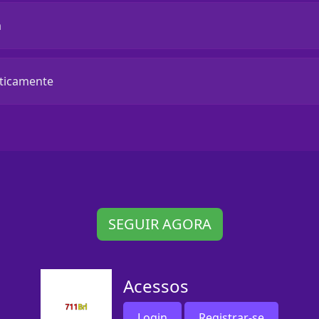
a
aticamente
SEGUIR AGORA
Acessos
Login
Registrar-se