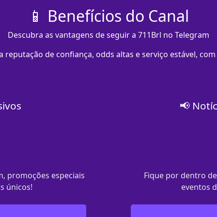
📱 Benefícios do Canal
Descubra as vantagens de seguir a 711Brl no Telegram
 reputação de confiança, odds altas e serviço estável, com
sivos
📢 Notí
m, promoções especiais
Fique por dentro d
s únicos!
eventos d