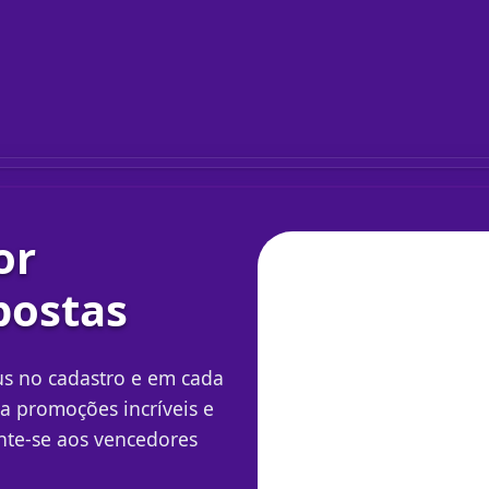
or
postas
us no cadastro e em cada
a promoções incríveis e
unte-se aos vencedores