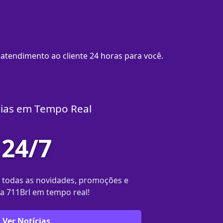
 atendimento ao cliente 24 horas para você.
cias em Tempo Real
24/7
e todas as novidades, promoções e
a 711Brl em tempo real!
Ver Notícias