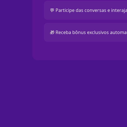
💬 Participe das conversas e interaj
🎁 Receba bônus exclusivos autom