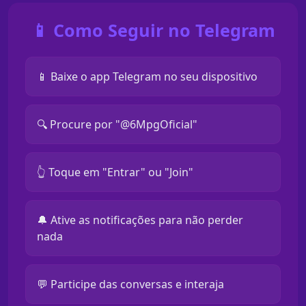
📱 Como Seguir no Telegram
📱 Baixe o app Telegram no seu dispositivo
🔍 Procure por "@6MpgOficial"
👆 Toque em "Entrar" ou "Join"
🔔 Ative as notificações para não perder
nada
💬 Participe das conversas e interaja