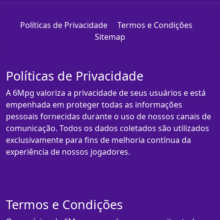
Políticas de Privacidade
Termos e Condições
Sitemap
Políticas de Privacidade
A 6Mpg valoriza a privacidade de seus usuários e está
empenhada em proteger todas as informações
pessoais fornecidas durante o uso de nossos canais de
comunicação. Todos os dados coletados são utilizados
exclusivamente para fins de melhoria contínua da
experiência de nossos jogadores.
Termos e Condições