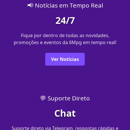
📢 Notícias em Tempo Real
24/7
Fique por dentro de todas as novidades,
promoções e eventos da 6Mpg em tempo real!
Ver Notícias
💬 Suporte Direto
Chat
Suporte direto via Telegram, respostas rápidas e