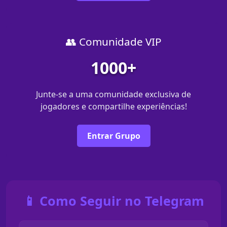
👥 Comunidade VIP
1000+
Junte-se a uma comunidade exclusiva de
jogadores e compartilhe experiências!
Entrar Grupo
📱 Como Seguir no Telegram