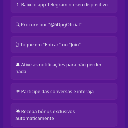
📱 Baixe o app Telegram no seu dispositivo
🔍 Procure por "@6DpgOficial"
👆 Toque em "Entrar" ou "Join"
🔔 Ative as notificações para não perder
nada
💬 Participe das conversas e interaja
🎁 Receba bônus exclusivos
automaticamente