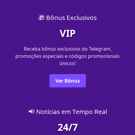
🎁 Bônus Exclusivos
VIP
Receba bônus exclusivos do Telegram,
promoções especiais e códigos promocionais
únicos!
Ver Bônus
📢 Notícias em Tempo Real
24/7