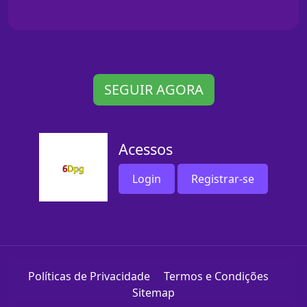
SEGUIR AGORA
Acessos
Login
Registrar-se
Políticas de Privacidade
Termos e Condições
Sitemap