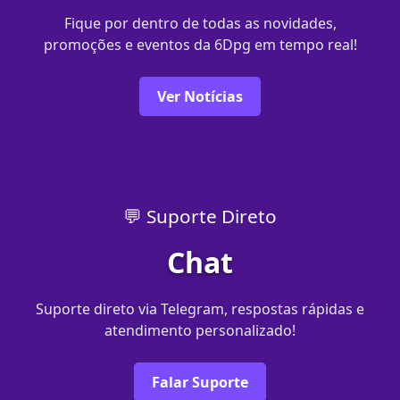
Fique por dentro de todas as novidades,
promoções e eventos da 6Dpg em tempo real!
Ver Notícias
💬 Suporte Direto
Chat
Suporte direto via Telegram, respostas rápidas e
atendimento personalizado!
Falar Suporte