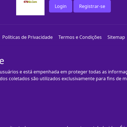
Login
Registrar-se
Políticas de Privacidade
Termos e Condições
Sitemap
de
s usuários e está empenhada em proteger todas as informaç
os coletados são utilizados exclusivamente para fins de m