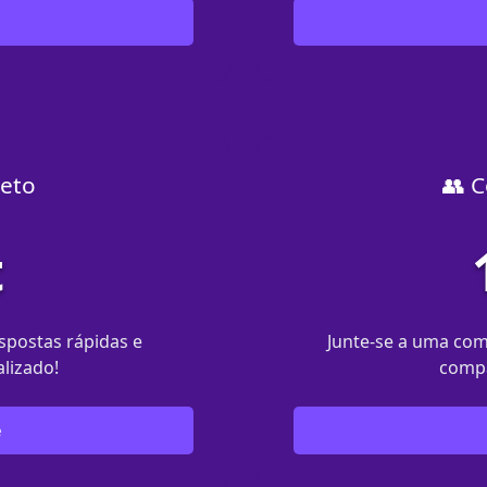
reto
👥 
t
espostas rápidas e
Junte-se a uma com
lizado!
compa
e