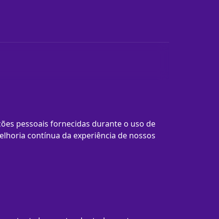
ões pessoais fornecidas durante o uso de
elhoria contínua da experiência de nossos