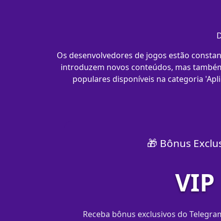
D
Os desenvolvedores de jogos estão consta
introduzem novos conteúdos, mas também c
populares disponíveis na categoria 'Apli
🎁 Bônus Exclu
VIP
Receba bônus exclusivos do Telegra