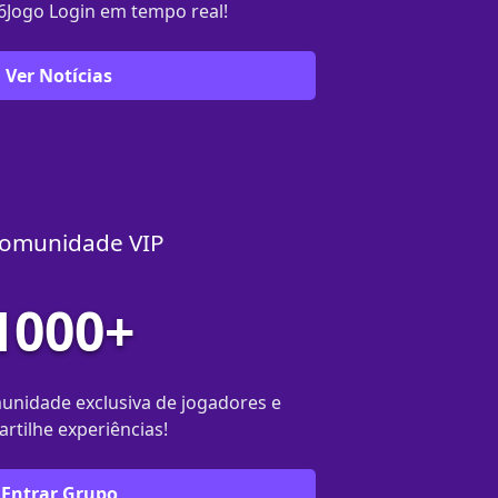
6Jogo Login em tempo real!
Ver Notícias
Comunidade VIP
1000+
unidade exclusiva de jogadores e
rtilhe experiências!
Entrar Grupo