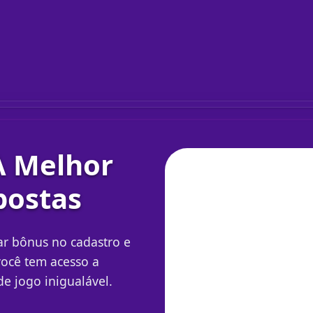
A Melhor
postas
ar bônus no cadastro e
você tem acesso a
e jogo inigualável.