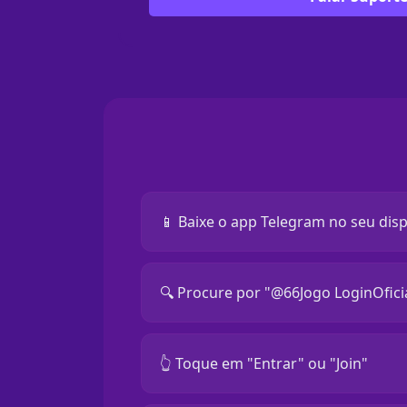
📱 Baixe o app Telegram no seu disp
🔍 Procure por "@66Jogo LoginOfici
👆 Toque em "Entrar" ou "Join"