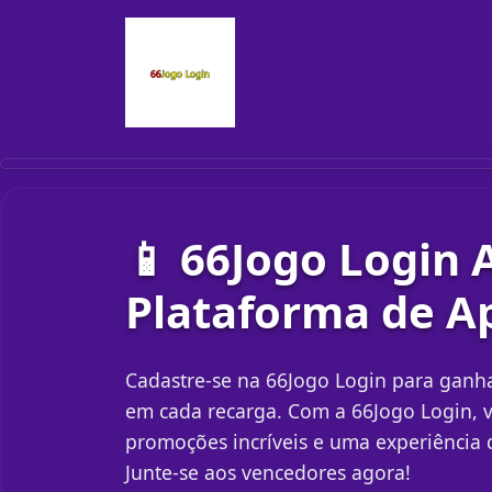
📱 66Jogo Login 
Plataforma de A
Cadastre-se na 66Jogo Login para ganh
em cada recarga. Com a 66Jogo Login, 
promoções incríveis e uma experiência d
Junte-se aos vencedores agora!