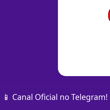
📱 Canal Oficial no Telegram!