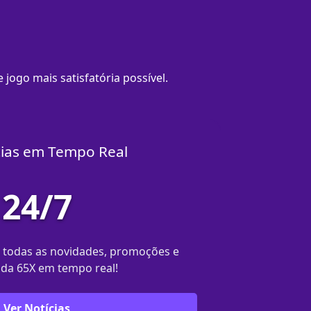
ogo mais satisfatória possível.
cias em Tempo Real
24/7
e todas as novidades, promoções e
 da 65X em tempo real!
Ver Notícias