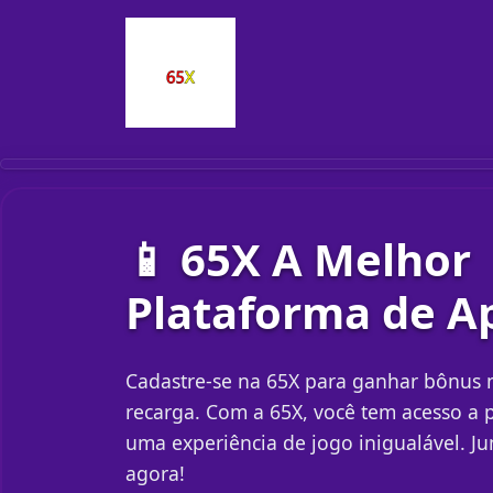
📱 65X A Melhor
Plataforma de A
Cadastre-se na 65X para ganhar bônus 
recarga. Com a 65X, você tem acesso a 
uma experiência de jogo inigualável. J
agora!