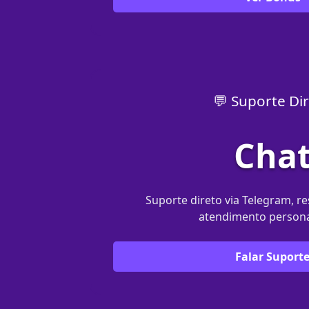
💬 Suporte Di
Cha
Suporte direto via Telegram, r
atendimento persona
Falar Suport