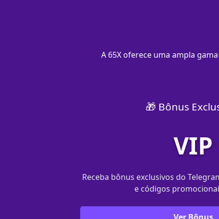
A 65X oferece uma ampla gama d
🎁 Bônus Exclu
VIP
Receba bônus exclusivos do Telegra
e códigos promocionai
Ver Bônus