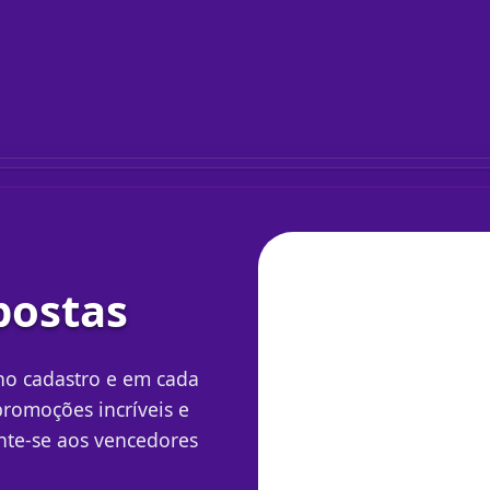
postas
no cadastro e em cada
promoções incríveis e
unte-se aos vencedores