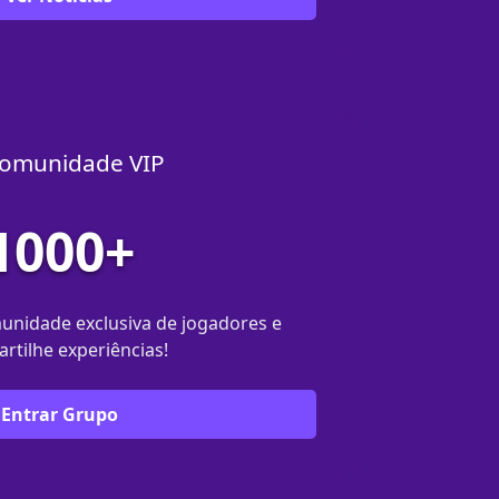
Comunidade VIP
1000+
unidade exclusiva de jogadores e
rtilhe experiências!
Entrar Grupo