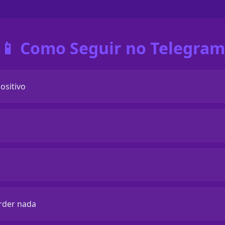
📱 Como Seguir no Telegram
ositivo
erder nada