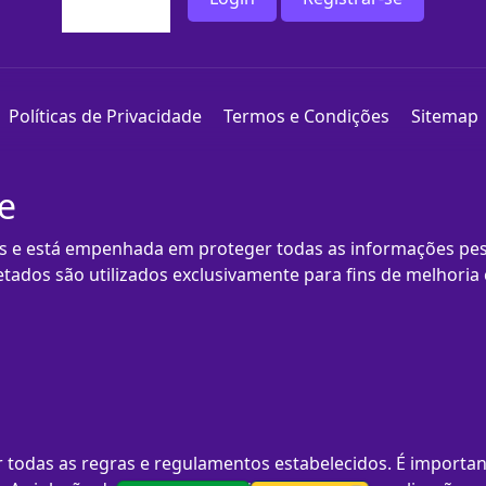
Políticas de Privacidade
Termos e Condições
Sitemap
de
ios e está empenhada em proteger todas as informações pe
tados são utilizados exclusivamente para fins de melhoria
todas as regras e regulamentos estabelecidos. É importan