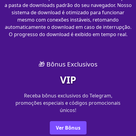
a pasta de downloads padrão do seu navegador. Nosso
sistema de download é otimizado para funcionar
mesmo com conexões instáveis, retomando
automaticamente o download em caso de interrupção.
O progresso do download é exibido em tempo real.
🎁 Bônus Exclusivos
VIP
Receba bônus exclusivos do Telegram,
promoções especiais e códigos promocionais
únicos!
Ver Bônus