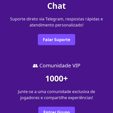
Chat
Suporte direto via Telegram, respostas rápidas e
atendimento personalizado!
Falar Suporte
👥 Comunidade VIP
1000+
Junte-se a uma comunidade exclusiva de
jogadores e compartilhe experiências!
Entrar Grupo