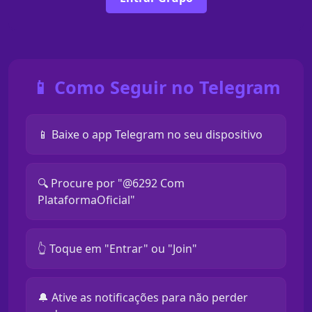
📱 Como Seguir no Telegram
📱 Baixe o app Telegram no seu dispositivo
🔍 Procure por "@6292 Com
PlataformaOficial"
👆 Toque em "Entrar" ou "Join"
🔔 Ative as notificações para não perder