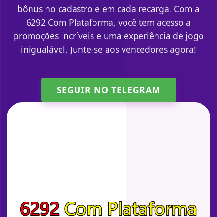
bônus no cadastro e em cada recarga. Com a
6292 Com Plataforma, você tem acesso a
promoções incríveis e uma experiência de jogo
inigualável. Junte-se aos vencedores agora!
SEGUIR NO TELEGRAM