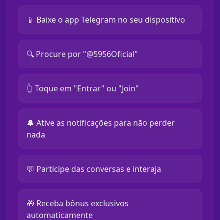
📱 Baixe o app Telegram no seu dispositivo
🔍 Procure por "@5956Oficial"
👆 Toque em "Entrar" ou "Join"
🔔 Ative as notificações para não perder
nada
💬 Participe das conversas e interaja
🎁 Receba bônus exclusivos
automaticamente