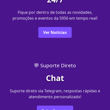
Fique por dentro de todas as novidades,
promoções e eventos da 5956 em tempo real!
Ver Notícias
💬 Suporte Direto
Chat
Suporte direto via Telegram, respostas rápidas e
atendimento personalizado!