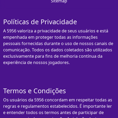
Sitemap
Políticas de Privacidade
A 5956 valoriza a privacidade de seus usuários e está
empenhada em proteger todas as informações
pessoais fornecidas durante o uso de nossos canais de
comunicação. Todos os dados coletados são utilizados
exclusivamente para fins de melhoria contínua da
experiência de nossos jogadores.
Termos e Condições
Os usuários da 5956 concordam em respeitar todas as
regras e regulamentos estabelecidos. É importante ler
e entender todos os termos antes de participar de