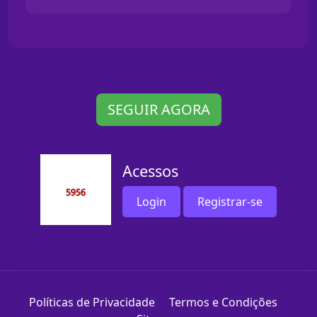
SEGUIR AGORA
Acessos
Login
Registrar-se
Políticas de Privacidade
Termos e Condições