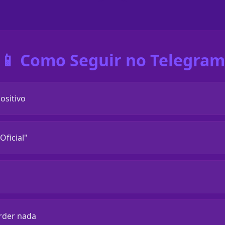
📱 Como Seguir no Telegram
ositivo
ficial"
erder nada