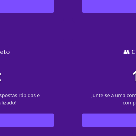
reto
👥 
t
espostas rápidas e
Junte-se a uma com
lizado!
compa
e