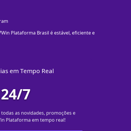
gram
n Plataforma Brasil é estável, eficiente e
cias em Tempo Real
24/7
e todas as novidades, promoções e
in Plataforma em tempo real!