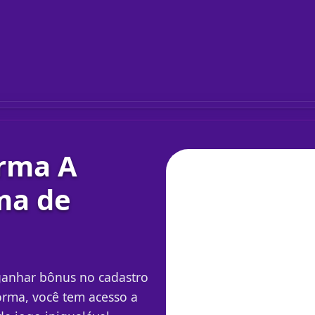
orma A
ma de
ganhar bônus no cadastro
orma, você tem acesso a