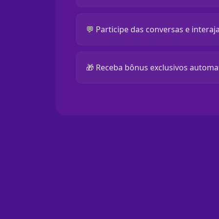
💬 Participe das conversas e interaj
🎁 Receba bônus exclusivos autom