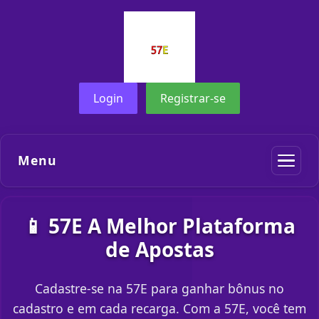
Login
Registrar-se
Menu
📱 57E A Melhor Plataforma
de Apostas
Cadastre-se na 57E para ganhar bônus no
cadastro e em cada recarga. Com a 57E, você tem