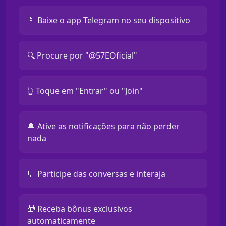
📱 Baixe o app Telegram no seu dispositivo
🔍 Procure por "@57EOficial"
👆 Toque em "Entrar" ou "Join"
🔔 Ative as notificações para não perder
nada
💬 Participe das conversas e interaja
🎁 Receba bônus exclusivos
automaticamente