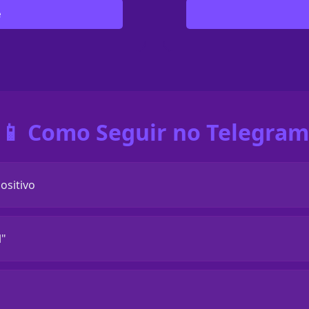
e
📱 Como Seguir no Telegram
ositivo
l"