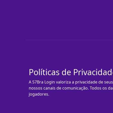
Políticas de Privacida
A 57Bra Login valoriza a privacidade de se
nossos canais de comunicação. Todos os dad
jogadores.