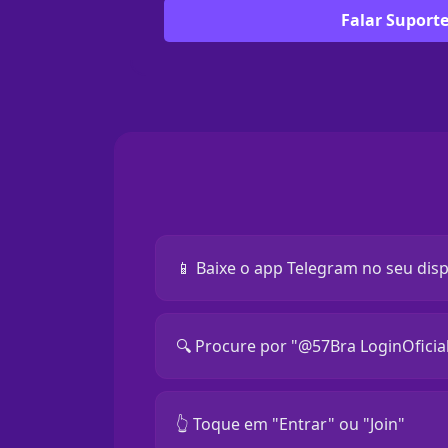
Falar Suport
📱 Baixe o app Telegram no seu disp
🔍 Procure por "@57Bra LoginOficia
👆 Toque em "Entrar" ou "Join"