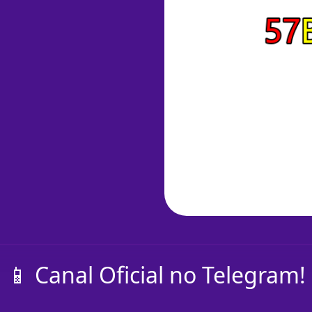
📱 Canal Oficial no Telegram!