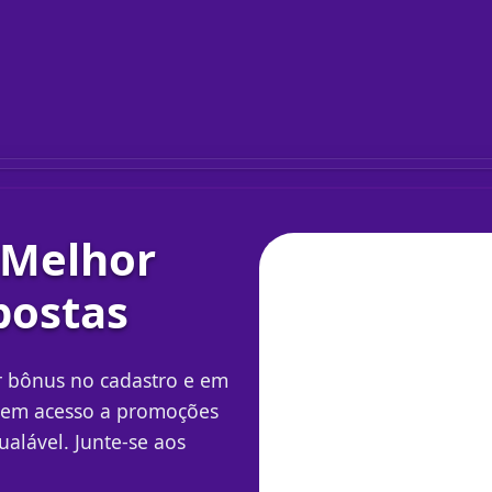
 Melhor
postas
r bônus no cadastro e em
 tem acesso a promoções
ualável. Junte-se aos