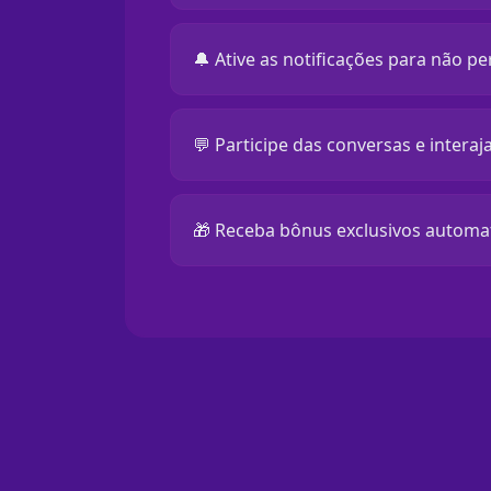
🔔 Ative as notificações para não p
💬 Participe das conversas e interaj
🎁 Receba bônus exclusivos autom