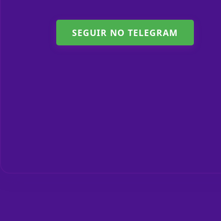
SEGUIR NO TELEGRAM