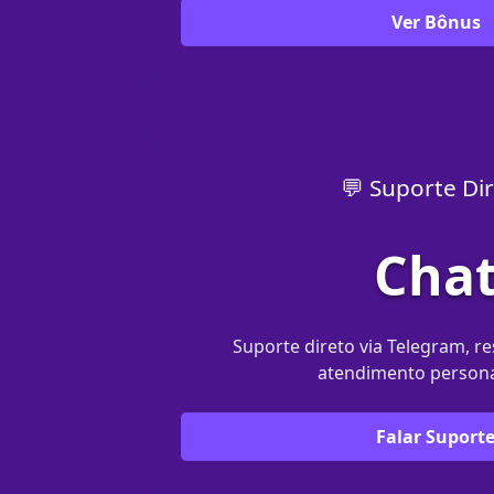
Ver Bônus
💬 Suporte Di
Cha
Suporte direto via Telegram, r
atendimento persona
Falar Suport