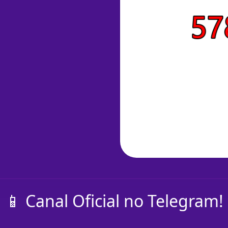
📱 Canal Oficial no Telegram!