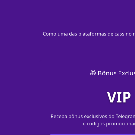
Como uma das plataformas de cassino m
🎁 Bônus Exclu
VIP
Receba bônus exclusivos do Telegra
e códigos promocionai