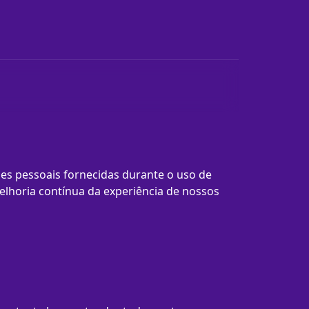
es pessoais fornecidas durante o uso de
elhoria contínua da experiência de nossos