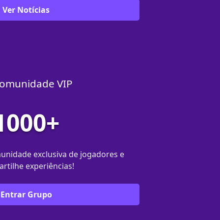
Ver Notícias
Comunidade VIP
1000+
unidade exclusiva de jogadores e
rtilhe experiências!
Entrar Grupo