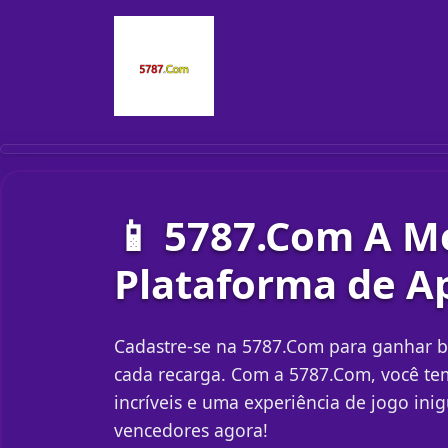
📱 5787.Com A M
Plataforma de A
Cadastre-se na 5787.Com para ganhar 
cada recarga. Com a 5787.Com, você t
incríveis e uma experiência de jogo inig
vencedores agora!