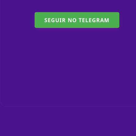
SEGUIR NO TELEGRAM