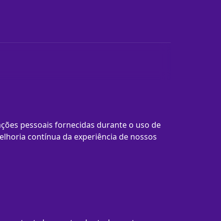
ações pessoais fornecidas durante o uso de
elhoria contínua da experiência de nossos