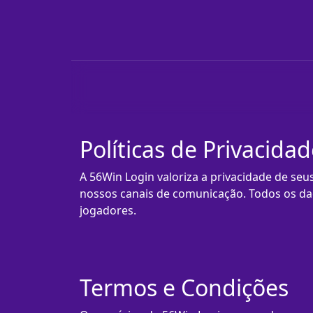
Políticas de Privacida
A 56Win Login valoriza a privacidade de se
nossos canais de comunicação. Todos os dad
jogadores.
Termos e Condições