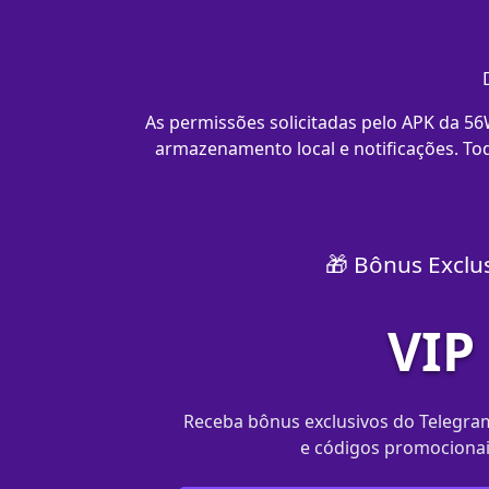
As permissões solicitadas pelo APK da 56
armazenamento local e notificações. To
🎁 Bônus Exclu
VIP
Receba bônus exclusivos do Telegra
e códigos promocionai