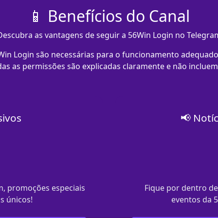
📱 Benefícios do Canal
Descubra as vantagens de seguir a 56Win Login no Telegra
Win Login são necessárias para o funcionamento adequado d
das as permissões são explicadas claramente e não incluem
sivos
📢 Notí
m, promoções especiais
Fique por dentro d
s únicos!
eventos da 