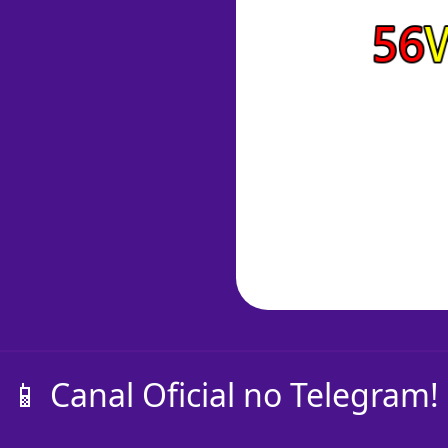
📱 Canal Oficial no Telegram!