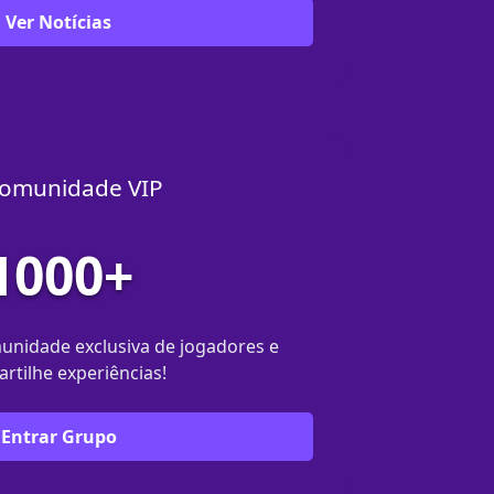
Ver Notícias
Comunidade VIP
1000+
unidade exclusiva de jogadores e
rtilhe experiências!
Entrar Grupo