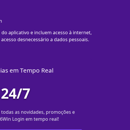
m
o aplicativo e incluem acesso à internet,
 acesso desnecessário a dados pessoais.
cias em Tempo Real
24/7
e todas as novidades, promoções e
56Win Login em tempo real!