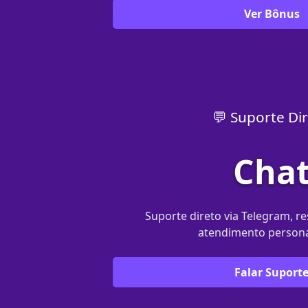
Ver Bônus
💬 Suporte Di
Cha
Suporte direto via Telegram, r
atendimento persona
Falar Suport