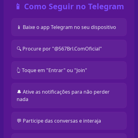
📱 Como Seguir no Telegram
📱 Baixe o app Telegram no seu dispositivo
🔍 Procure por "@567Brl.ComOficial"
👆 Toque em "Entrar" ou "Join"
🔔 Ative as notificações para não perder
nada
💬 Participe das conversas e interaja