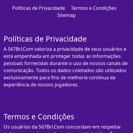
Políticas de Privacidade
Termos e Condições
Sitemap
Políticas de Privacidade
A 567Brl.Com valoriza a privacidade de seus usuários e
está empenhada em proteger todas as informações
pessoais fornecidas durante o uso de nossos canais de
comunicação. Todos os dados coletados são utilizados
exclusivamente para fins de melhoria contínua da
experiência de nossos jogadores.
Termos e Condições
Os usuários da 567Brl.Com concordam em respeitar