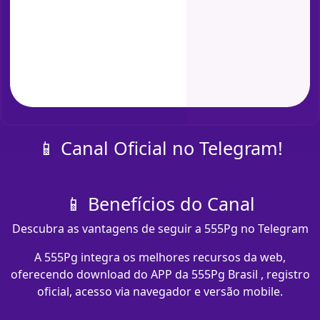
📱 Canal Oficial no Telegram!
📱 Benefícios do Canal
Descubra as vantagens de seguir a 555Pg no Telegram
A 555Pg integra os melhores recursos da web,
oferecendo download do APP da 555Pg Brasil , registro
oficial, acesso via navegador e versão mobile.