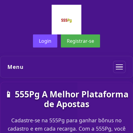
Login
Registrar-se
Menu
📱 555Pg A Melhor Plataforma
de Apostas
Cadastre-se na 555Pg para ganhar bônus no
cadastro e em cada recarga. Com a 555Pg, você