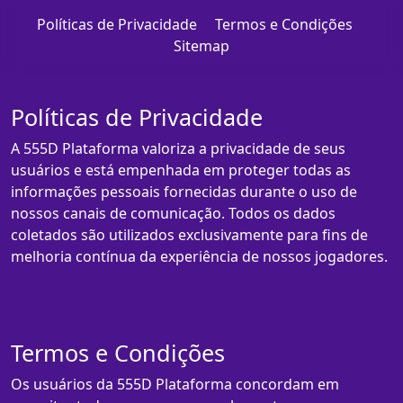
Políticas de Privacidade
Termos e Condições
Sitemap
Políticas de Privacidade
A 555D Plataforma valoriza a privacidade de seus
usuários e está empenhada em proteger todas as
informações pessoais fornecidas durante o uso de
nossos canais de comunicação. Todos os dados
coletados são utilizados exclusivamente para fins de
melhoria contínua da experiência de nossos jogadores.
Termos e Condições
Os usuários da 555D Plataforma concordam em