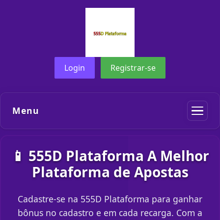
Login
Registrar-se
Menu
📱 555D Plataforma A Melhor
Plataforma de Apostas
Cadastre-se na 555D Plataforma para ganhar
bônus no cadastro e em cada recarga. Com a