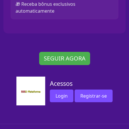
🎁 Receba bônus exclusivos
automaticamente
SEGUIR AGORA
Acessos
Login
Registrar-se