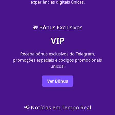
experiências digitais únicas.
🎁 Bônus Exclusivos
VIP
Receba bônus exclusivos do Telegram,
promoções especiais e códigos promocionais
únicos!
Ver Bônus
📢 Notícias em Tempo Real