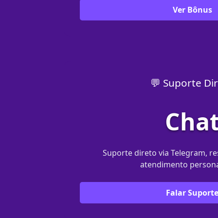
Ver Bônus
💬 Suporte Di
Cha
Suporte direto via Telegram, r
atendimento persona
Falar Suport