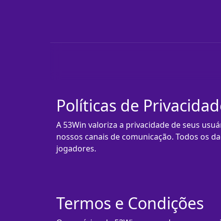
Políticas de Privacida
A 53Win valoriza a privacidade de seus usu
nossos canais de comunicação. Todos os dad
jogadores.
Termos e Condições