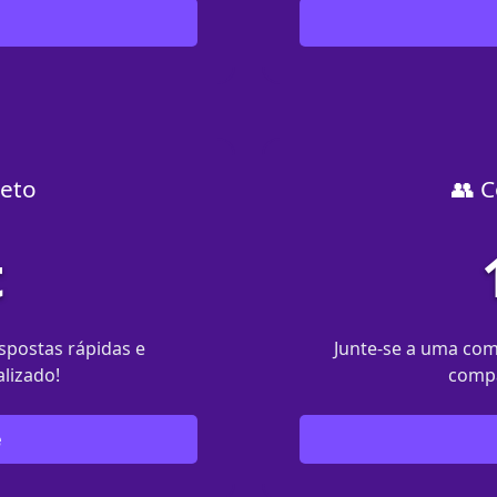
reto
👥 
t
espostas rápidas e
Junte-se a uma com
lizado!
compa
e