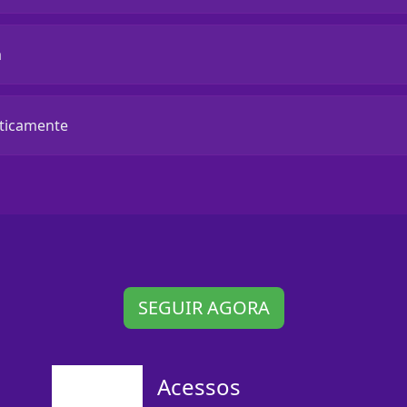
a
aticamente
SEGUIR AGORA
Acessos