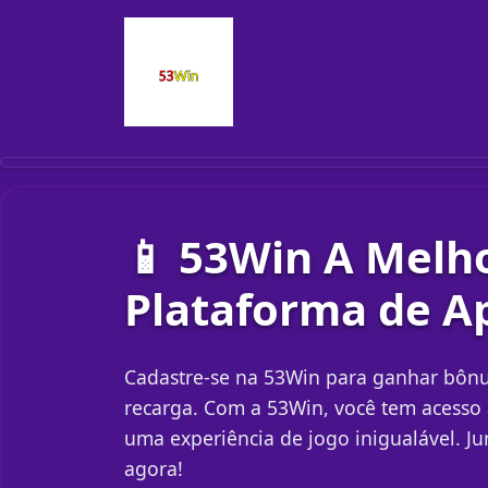
📱 53Win A Melh
Plataforma de A
Cadastre-se na 53Win para ganhar bônu
recarga. Com a 53Win, você tem acesso 
uma experiência de jogo inigualável. J
agora!