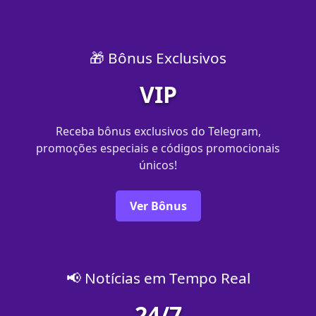
🎁 Bônus Exclusivos
VIP
Receba bônus exclusivos do Telegram,
promoções especiais e códigos promocionais
únicos!
Ver Bônus
📢 Notícias em Tempo Real
24/7