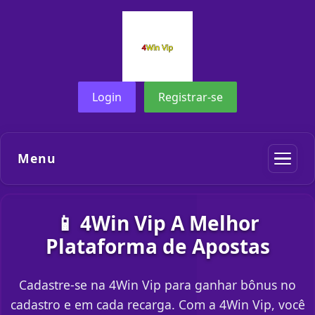
Login
Registrar-se
Menu
📱 4Win Vip A Melhor
Plataforma de Apostas
Cadastre-se na 4Win Vip para ganhar bônus no
cadastro e em cada recarga. Com a 4Win Vip, você