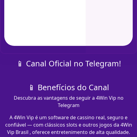
📱 Canal Oficial no Telegram!
📱 Benefícios do Canal
Descubra as vantagens de seguir a 4Win Vip no
Telegram
A 4Win Vip é um software de cassino real, seguro e
confiável — com clássicos slots e outros jogos da 4Win
Vip Brasil , oferece entretenimento de alta qualidade.