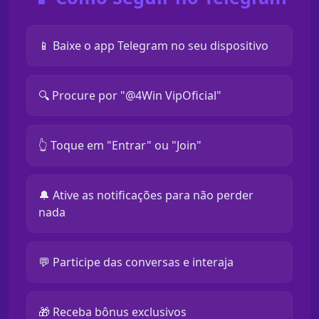
📱 Baixe o app Telegram no seu dispositivo
🔍 Procure por "@4Win VipOficial"
👆 Toque em "Entrar" ou "Join"
🔔 Ative as notificações para não perder
nada
💬 Participe das conversas e interaja
🎁 Receba bônus exclusivos