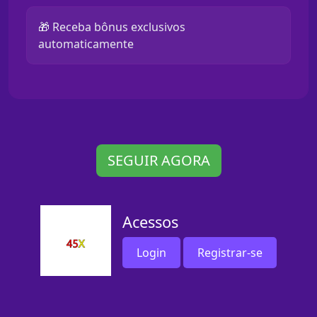
🎁 Receba bônus exclusivos
automaticamente
SEGUIR AGORA
Acessos
Login
Registrar-se