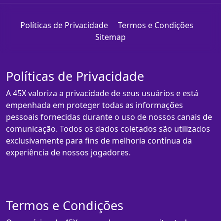
Políticas de Privacidade
Termos e Condições
Sitemap
Políticas de Privacidade
A 45X valoriza a privacidade de seus usuários e está
empenhada em proteger todas as informações
pessoais fornecidas durante o uso de nossos canais de
comunicação. Todos os dados coletados são utilizados
exclusivamente para fins de melhoria contínua da
experiência de nossos jogadores.
Termos e Condições