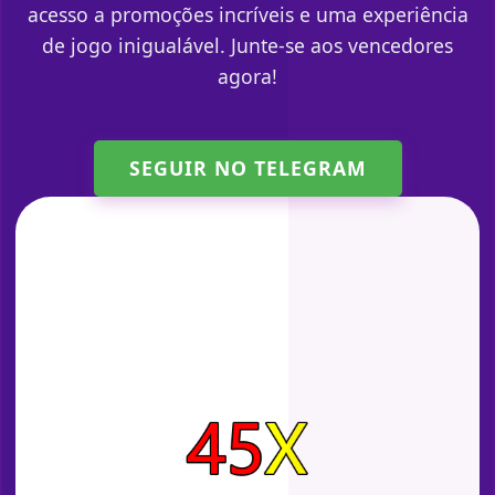
acesso a promoções incríveis e uma experiência
de jogo inigualável. Junte-se aos vencedores
agora!
SEGUIR NO TELEGRAM