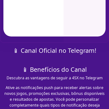
📱 Canal Oficial no Telegram!
📱 Benefícios do Canal
Descubra as vantagens de seguir a 45X no Telegram
Ative as notificações push para receber alertas sobre
novos jogos, promoções exclusivas, bônus disponíveis
e resultados de apostas. Você pode personalizar
completamente quais tipos de notificação deseja