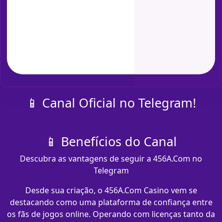
📱 Canal Oficial no Telegram!
📱 Benefícios do Canal
Descubra as vantagens de seguir a 456A.Com no
Telegram
Desde sua criação, o 456A.Com Casino vem se
destacando como uma plataforma de confiança entre
os fãs de jogos online. Operando com licenças tanto da