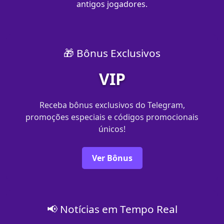
antigos jogadores.
🎁 Bônus Exclusivos
VIP
Receba bônus exclusivos do Telegram,
promoções especiais e códigos promocionais
únicos!
Ver Bônus
📢 Notícias em Tempo Real