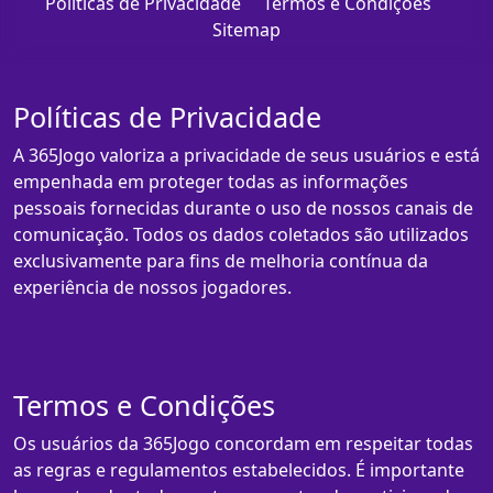
Políticas de Privacidade
Termos e Condições
Sitemap
Políticas de Privacidade
A 365Jogo valoriza a privacidade de seus usuários e está
empenhada em proteger todas as informações
pessoais fornecidas durante o uso de nossos canais de
comunicação. Todos os dados coletados são utilizados
exclusivamente para fins de melhoria contínua da
experiência de nossos jogadores.
Termos e Condições
Os usuários da 365Jogo concordam em respeitar todas
as regras e regulamentos estabelecidos. É importante