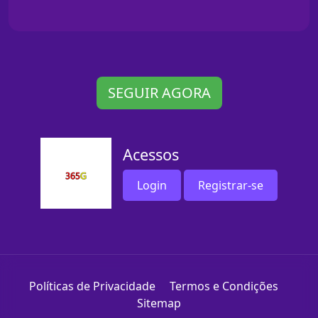
SEGUIR AGORA
Acessos
Login
Registrar-se
Políticas de Privacidade
Termos e Condições
Sitemap