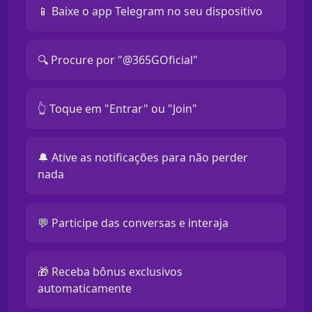
📱 Baixe o app Telegram no seu dispositivo
🔍 Procure por "@365GOficial"
👆 Toque em "Entrar" ou "Join"
🔔 Ative as notificações para não perder
nada
💬 Participe das conversas e interaja
🎁 Receba bônus exclusivos
automaticamente