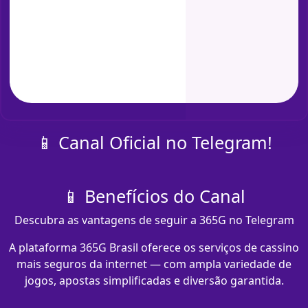
📱 Canal Oficial no Telegram!
📱 Benefícios do Canal
Descubra as vantagens de seguir a 365G no Telegram
A plataforma 365G Brasil oferece os serviços de cassino
mais seguros da internet — com ampla variedade de
jogos, apostas simplificadas e diversão garantida.