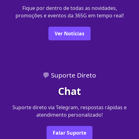
Fique por dentro de todas as novidades,
promoções e eventos da 365G em tempo real!
Ver Notícias
💬 Suporte Direto
Chat
Suporte direto via Telegram, respostas rápidas e
atendimento personalizado!
Falar Suporte