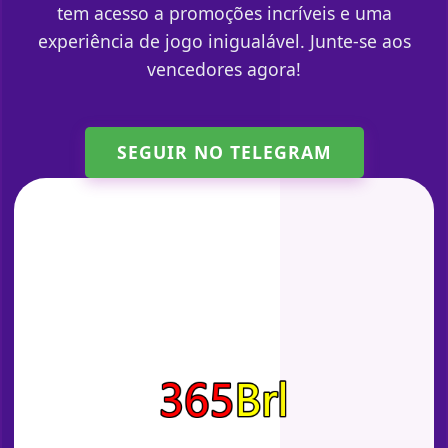
tem acesso a promoções incríveis e uma
experiência de jogo inigualável. Junte-se aos
vencedores agora!
SEGUIR NO TELEGRAM