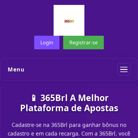
Login
Registrar-se
Menu
📱 365Brl A Melhor
Plataforma de Apostas
Cadastre-se na 365Brl para ganhar bônus no
cadastro e em cada recarga. Com a 365Brl, você