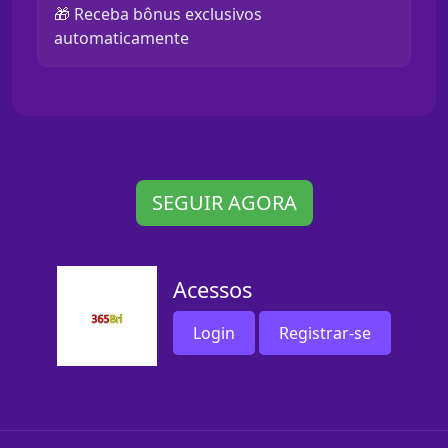
🎁 Receba bônus exclusivos
automaticamente
SEGUIR AGORA
Acessos
Login
Registrar-se