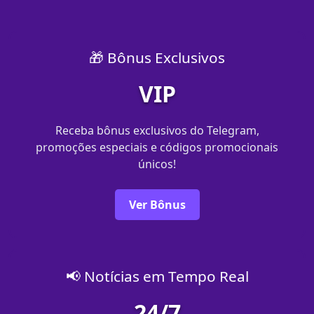
🎁 Bônus Exclusivos
VIP
Receba bônus exclusivos do Telegram,
promoções especiais e códigos promocionais
únicos!
Ver Bônus
📢 Notícias em Tempo Real
24/7