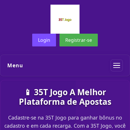
Login
Registrar-se
Menu
📱 35T Jogo A Melhor
Plataforma de Apostas
Cadastre-se na 35T Jogo para ganhar bônus no
cadastro e em cada recarga. Com a 35T Jogo, você