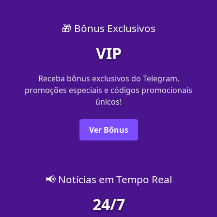
🎁 Bônus Exclusivos
VIP
Receba bônus exclusivos do Telegram,
promoções especiais e códigos promocionais
únicos!
Ver Bônus
📢 Notícias em Tempo Real
24/7