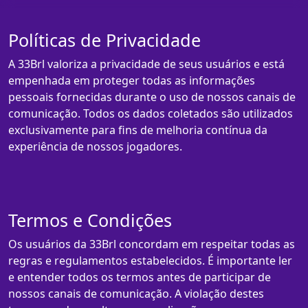
Políticas de Privacidade
A 33Brl valoriza a privacidade de seus usuários e está
empenhada em proteger todas as informações
pessoais fornecidas durante o uso de nossos canais de
comunicação. Todos os dados coletados são utilizados
exclusivamente para fins de melhoria contínua da
experiência de nossos jogadores.
Termos e Condições
Os usuários da 33Brl concordam em respeitar todas as
regras e regulamentos estabelecidos. É importante ler
e entender todos os termos antes de participar de
nossos canais de comunicação. A violação destes