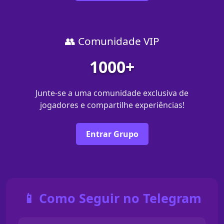
👥 Comunidade VIP
1000+
Junte-se a uma comunidade exclusiva de
jogadores e compartilhe experiências!
Entrar Grupo
📱 Como Seguir no Telegram