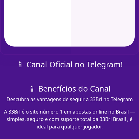
📱 Canal Oficial no Telegram!
📱 Benefícios do Canal
Descubra as vantagens de seguir a 33Brl no Telegram
A 33Brl é o site número 1 em apostas online no Brasil —
simples, seguro e com suporte total da 33Brl Brasil , é
ideal para qualquer jogador.