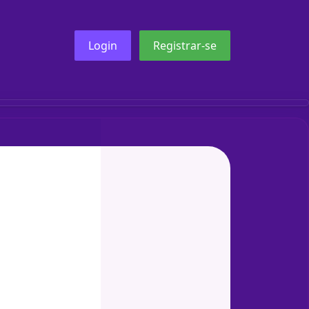
Login
Registrar-se