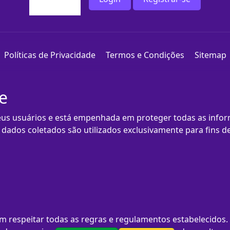
Políticas de Privacidade
Termos e Condições
Sitemap
de
eus usuários e está empenhada em proteger todas as infor
dados coletados são utilizados exclusivamente para fins d
espeitar todas as regras e regulamentos estabelecidos. É