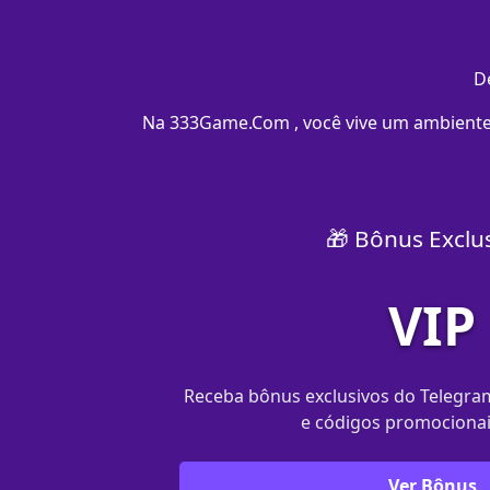
D
Na 333Game.Com , você vive um ambiente d
🎁 Bônus Exclu
VIP
Receba bônus exclusivos do Telegra
e códigos promocionai
Ver Bônus