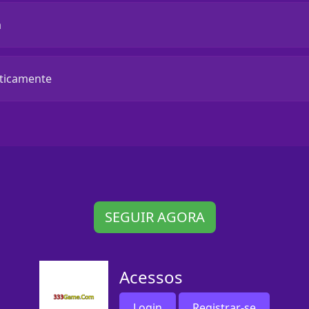
a
aticamente
SEGUIR AGORA
Acessos
Login
Registrar-se