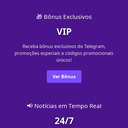
🎁 Bônus Exclusivos
VIP
Receba bônus exclusivos do Telegram,
promoções especiais e códigos promocionais
únicos!
Ver Bônus
📢 Notícias em Tempo Real
24/7