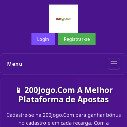
Login
Registrar-se
Menu
📱 200Jogo.Com A Melhor
Plataforma de Apostas
Cadastre-se na 200Jogo.Com para ganhar bônus
no cadastro e em cada recarga. Com a