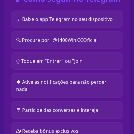
📱 Baixe o app Telegram no seu dispositivo
🔍 Procure por "@1400Win.CCOficial"
👆 Toque em "Entrar" ou "Join"
🔔 Ative as notificações para não perder
nada
💬 Participe das conversas e interaja
🎁 Receba bônus exclusivos