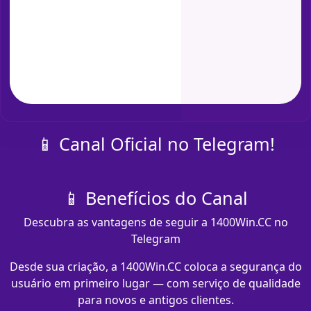
📱 Canal Oficial no Telegram!
📱 Benefícios do Canal
Descubra as vantagens de seguir a 1400Win.CC no
Telegram
Desde sua criação, a 1400Win.CC coloca a segurança do
usuário em primeiro lugar — com serviço de qualidade
para novos e antigos clientes.