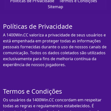
Políticas de Privacidade
Termos e Condições
Sitemap
Políticas de Privacidade
A 1400Win.CC valoriza a privacidade de seus usuários e
está empenhada em proteger todas as informações
pessoais fornecidas durante o uso de nossos canais de
comunicação. Todos os dados coletados são utilizados
exclusivamente para fins de melhoria contínua da
experiência de nossos jogadores.
Termos e Condições
Os usuários da 1400Win.CC concordam em respeitar
todas as regras e regulamentos estabelecidos. É