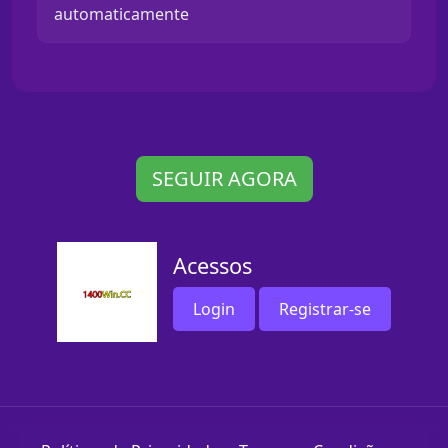
automaticamente
SEGUIR AGORA
Acessos
Login
Registrar-se