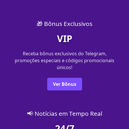
🎁 Bônus Exclusivos
VIP
Receba bônus exclusivos do Telegram,
promoções especiais e códigos promocionais
únicos!
Ver Bônus
📢 Notícias em Tempo Real
24/7