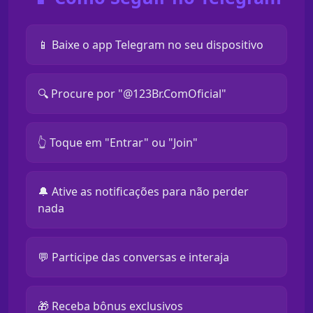
📱 Baixe o app Telegram no seu dispositivo
🔍 Procure por "@123Br.ComOficial"
👆 Toque em "Entrar" ou "Join"
🔔 Ative as notificações para não perder
nada
💬 Participe das conversas e interaja
🎁 Receba bônus exclusivos