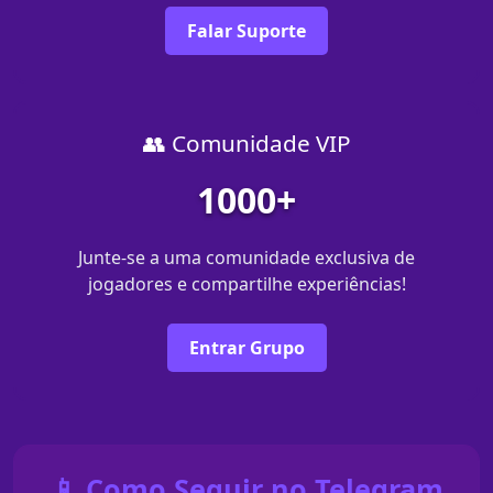
Falar Suporte
👥 Comunidade VIP
1000+
Junte-se a uma comunidade exclusiva de
jogadores e compartilhe experiências!
Entrar Grupo
📱 Como Seguir no Telegram