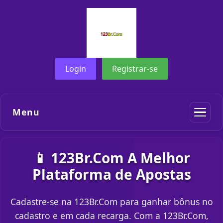
Login
Registrar-se
Menu
📱 123Br.Com A Melhor
Plataforma de Apostas
Cadastre-se na 123Br.Com para ganhar bônus no
cadastro e em cada recarga. Com a 123Br.Com,